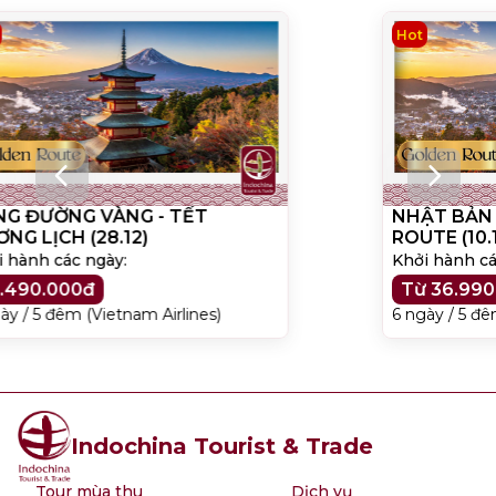
Hot
NHẬT BẢN TINH HOA: GOLDEN
ROUTE (10.10 - 21.11 - 05.12)
Khởi hành các ngày
:
10/10, 21/11, 05/12
Từ 36.990.000đ (xem bản giá)
6 ngày / 5 đêm (Vietnam Airlines)
Indochina Tourist & Trade
Tour mùa thu
Dịch vụ